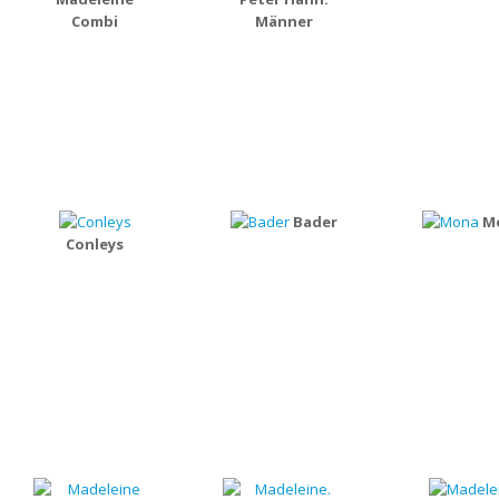
Combi
Männer
Bader
M
Conleys