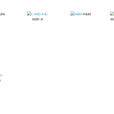
ARA
C-
H&M
AND-A
M
x