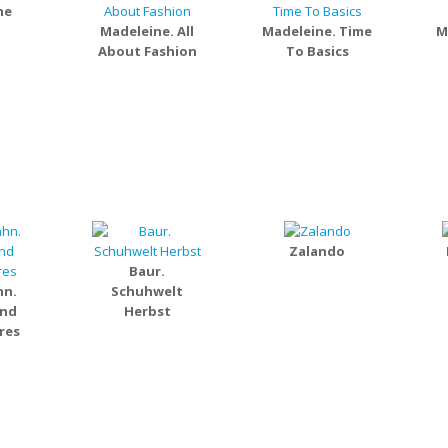
ne
Madeleine. All
Madeleine. Time
M
About Fashion
To Basics
Zalando
Baur.
hn.
Schuhwelt
und
Herbst
res