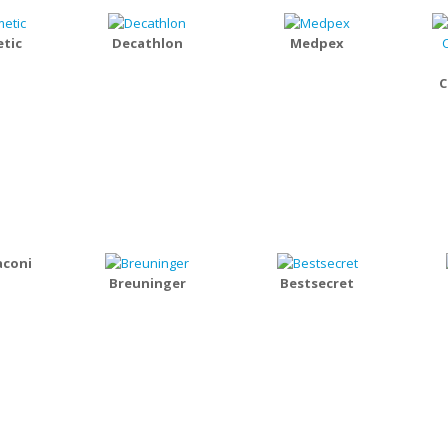
tic
Decathlon
Medpex
C
aconi
Breuninger
Bestsecret