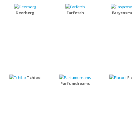
Deerberg
Farfetch
Easycosme
Tchibo
Fl
Parfumdreams