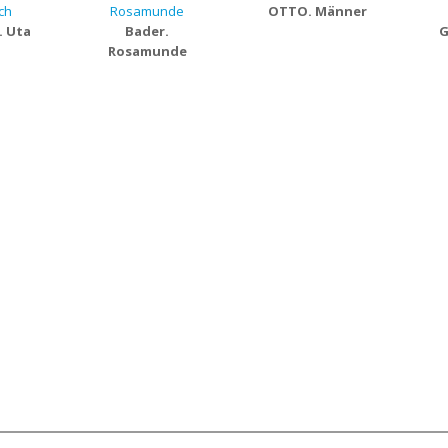
OTTO. Männer
. Uta
Bader.
G
h
Rosamunde